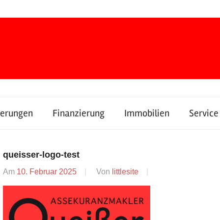
herungen
Finanzierung
Immobilien
Service
queisser-logo-test
Am
10. Februar 2025
Von
littlesite