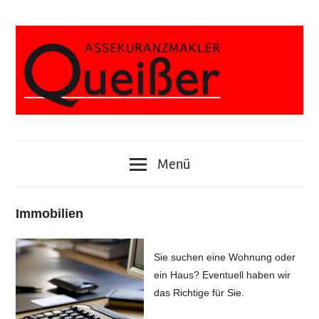
Zum
Inhalt
springen
Alfredstrasse
Assekuranzmakler
373,
45133
Jörg
Menü
Essen
Queißer
Immobilien
Sie suchen eine Wohnung oder
ein Haus? Eventuell haben wir
das Richtige für Sie.