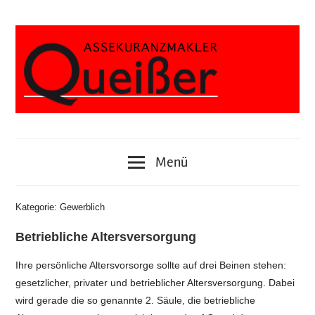
Zum
Inhalt
springen
Alfredstrasse
Assekuranzmakler
373,
45133
Jörg
Menü
Essen
Queißer
Kategorie:
Gewerblich
Betriebliche Altersversorgung
Ihre persönliche Altersvorsorge sollte auf drei Beinen stehen:
gesetzlicher, privater und betrieblicher Altersversorgung. Dabei
wird gerade die so genannte 2. Säule, die betriebliche