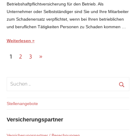
Betriebshaftpflichtversicherung für den Betrieb. Als
Unternehmer oder Selbstständiger sind Sie und Ihre Mitarbeiter
zum Schadenersatz verpflichtet, wenn bei Ihren betrieblichen
und beruflichen Tätigkeiten Personen zu Schaden kommen …
Weiterlesen
Seitennummerierung
Nächste
1
2
3
»
Beiträge
der
Beiträge
Suchen
nach:
Suche
Stellenangebote
Versicherungspartner
Versicherungspartner / Berechnungen