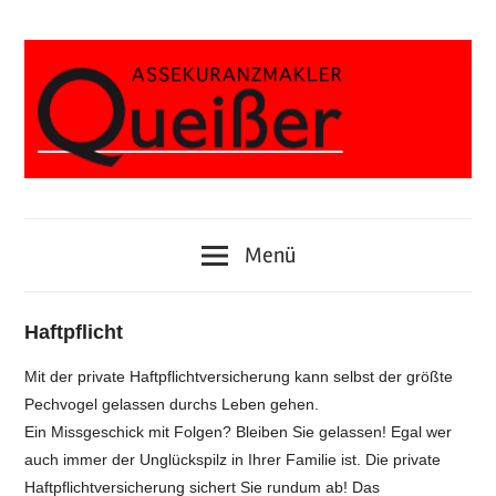
Zum
Inhalt
springen
Alfredstrasse
Assekuranzmakler
373,
45133
Jörg
Menü
Essen
Queißer
Haftpflicht
Mit der private Haftpflichtversicherung kann selbst der größte
Pechvogel gelassen durchs Leben gehen.
Ein Missgeschick mit Folgen? Bleiben Sie gelassen! Egal wer
auch immer der Unglückspilz in Ihrer Familie ist. Die private
Haftpflichtversicherung sichert Sie rundum ab! Das